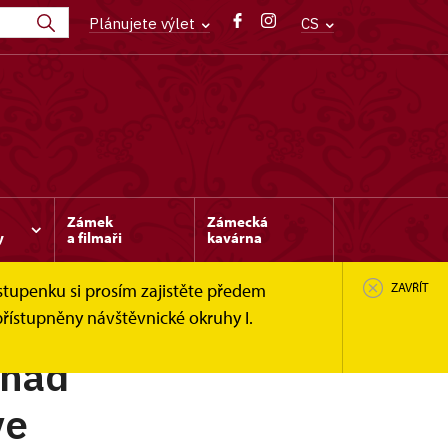
Plánujete výlet
CS
Zámek
Zámecká
y
a filmaři
kavárna
stupenku si prosím zajistěte předem
ZAVŘÍT
řístupněny návštěvnické okruhy I.
 nad
ve