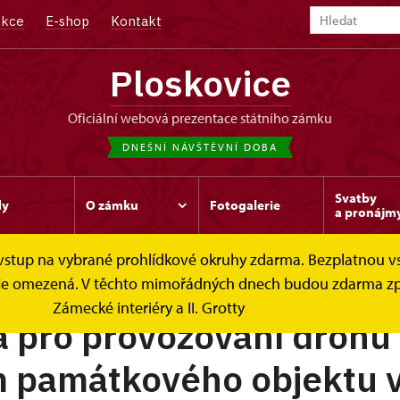
kce
E-shop
Kontakt
Ploskovice
oficiální webová prezentace státního zámku
DNEŠNÍ NÁVŠTĚVNÍ DOBA
Svatby
dy
O zámku
Fotogalerie
a pronájm
e vstup na vybrané prohlídkové okruhy zdarma. Bezplatnou v
Drony
ek je omezená. V těchto mimořádných dnech budou zdarma zp
Zámecké interiéry a II. Grotty
a pro provozování dronů
m památkového objektu 