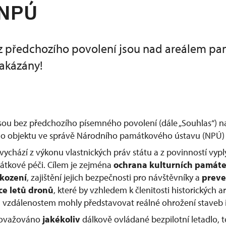
 NPÚ
z předchozího povolení jsou nad areálem p
akázány!
jsou bez předchozího písemného povolení (dále „Souhlas“) 
 objektu ve správě Národního památkového ústavu (NPÚ) 
vychází z výkonu vlastnických práv státu a z povinností vypl
átkové péči. Cílem je zejména
ochrana kulturních památ
škození
, zajištění jejich bezpečnosti pro návštěvníky a
preve
ce letů dronů
, které by vzhledem k členitosti historických
vzdálenostem mohly představovat reálné ohrožení staveb i
považováno
jakékoliv
dálkově ovládané bezpilotní letadlo, te