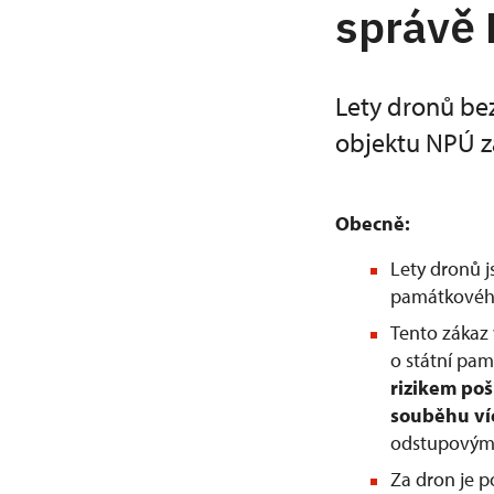
správě
Lety dronů be
objektu NPÚ z
Obecně:
Lety dronů 
památkového
Tento zákaz 
o státní pam
rizikem po
souběhu ví
odstupovým 
Za dron je 