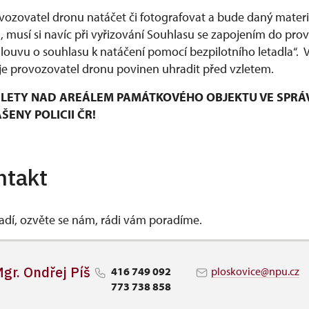
ozovatel dronu natáčet či fotografovat a bude daný materiá
musí si navíc při vyřizování Souhlasu se zapojením do pro
mlouvu o souhlasu k natáčení pomocí bezpilotního letadla“.
e provozovatel dronu povinen uhradit před vzletem.
LETY NAD AREÁLEM PAMÁTKOVÉHO OBJEKTU VE SPRÁ
ENY POLICII ČR!
ntakt
vadí, ozvěte se nám, rádi vám poradíme.
gr. Ondřej Píš
416 749 092
ploskovice@npu.cz
773 738 858