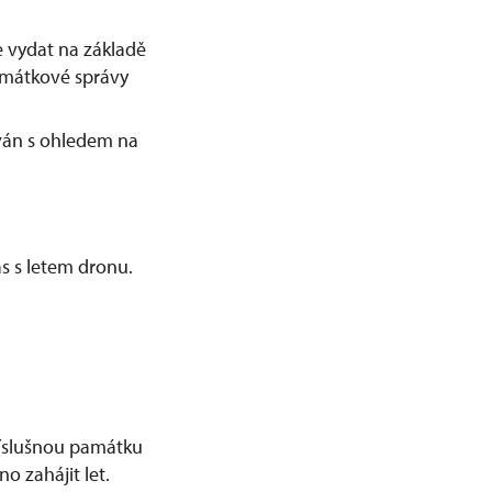
 vydat na základě
amátkové správy
ván s ohledem na
s s letem dronu.
příslušnou památku
o zahájit let.