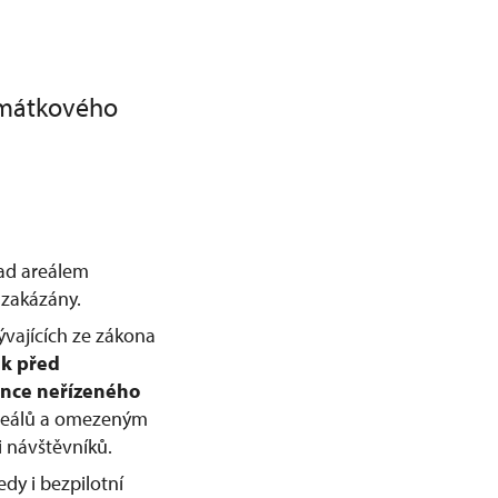
amátkového
nad areálem
zakázány.
ývajících ze zákona
ek před
nce neřízeného
 areálů a omezeným
 návštěvníků.
dy i bezpilotní