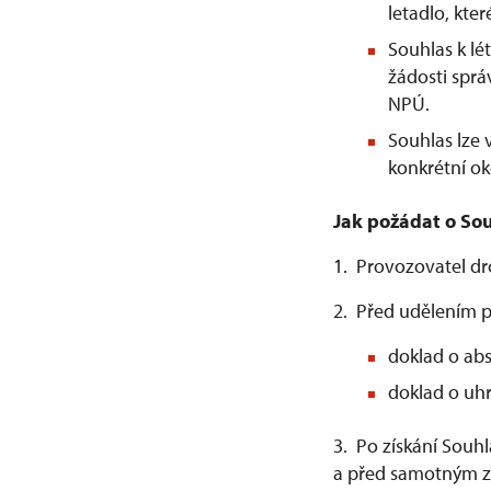
letadlo, kter
Souhlas k l
žádosti spr
NPÚ.
Souhlas lze
konkrétní ok
Jak požádat o Sou
1. Provozovatel d
2. Před udělením p
doklad o abs
doklad o uhr
3. Po získání Souh
a před samotným za