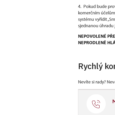
4. Pokud bude prov
komerčním účelům, 
systému vyřídit „S
sjednanou úhradu j
NEPOVOLENÉ PŘE
NEPRODLENĚ HLÁŠ
Rychlý ko
Nevíte si rady? Ne
M