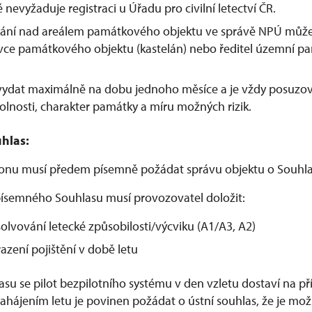
é nevyžaduje registraci u Úřadu pro civilní letectví ČR.
étání nad areálem památkového objektu ve správě NPÚ může
ávce památkového objektu (kastelán) nebo ředitel územní p
 vydat maximálně na dobu jednoho měsíce a je vždy posuzo
olnosti, charakter památky a míru možných rizik.
hlas:
ronu musí předem písemně požádat správu objektu o Souhla
ísemného Souhlasu musí provozovatel doložit:
olvování letecké způsobilosti/výcviku (A1/A3, A2)
azení pojištění v době letu
lasu se pilot bezpilotního systému v den vzletu dostaví na 
hájením letu je povinen požádat o ústní souhlas, že je možn