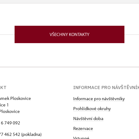
VŠECHNY KONTAKTY
AKT
INFORMACE PRO NÁVŠTĚVNÍ
zámek Ploskovice
Informace pro návštěvníky
skovice 1
Prohlídkové okruhy
Ploskovice
Návštěvní doba
16 749 092
Rezervace
7 462 542 (pokladna)
Vstupné