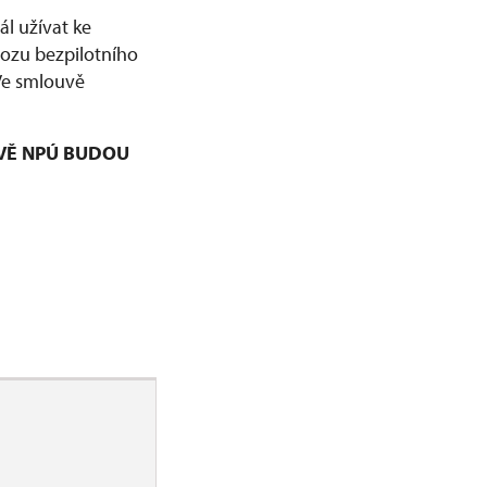
l užívat ke
vozu bezpilotního
 Ve smlouvě
VĚ NPÚ BUDOU