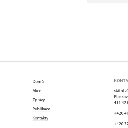
KONT
Domů
Akce
státní 
Plo
Zprávy
411 42 
Publikace
+420 4
Kontakty
+420 77