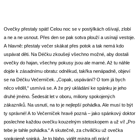
Ovečky přestaly spát! Celou noc se v postýlkách ošívají, zlobí 
a ne a ne usnout. Přes den se pak sotva plouží a usínají vestoje. 
A hlavně: přestaly večer skákat přes potok a tak nemá kdo 
uspávat děti. Na Déčku zkoušejí všechno možné, aby dostali 
ovečky do hajan, všechny pokusy jsou ale marné. Až tu náhle 
dojde k zásadnímu obratu: odněkud, takřka nenápadně, objeví 
se na Déčku Večerníček. „Copak, uspávání? O tom já bych 
něco věděl,“ usmívá se. A že prý ukládání ke spánku je jeho 
druhé jméno. Šedesát let v oboru, miliony spokojených 
zákazníků. Na usnutí, na to je nejlepší pohádka. Ale musí to být 
ty správné! A to Večerníček hravě pozná – jako spánkový doktor 
poslechne každou ovečku kouzelným stetoskopem a už ví! „Pro 
tebe je tahle pohádka.“ A skutečně, za chviličku už ovečka 
spokojeně spinká. Je to blaho, vidět mistra při práci!