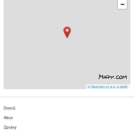
−
© Seznam.cz a.s. a další
Domů
Akce
Zprávy