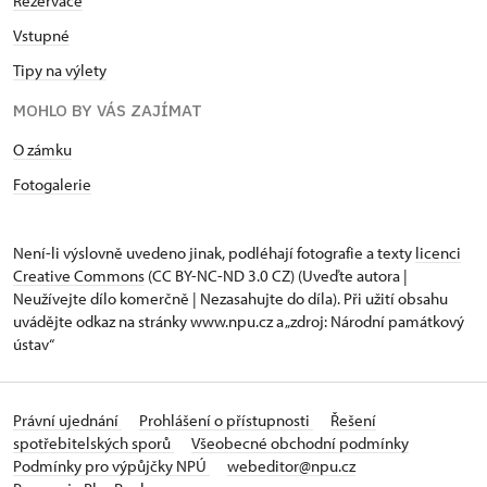
Rezervace
Vstupné
Tipy na výlety
MOHLO BY VÁS ZAJÍMAT
O zámku
Fotogalerie
Není-li výslovně uvedeno jinak, podléhají fotografie a texty
licenci
Creative Commons
(CC BY-NC-ND 3.0 CZ) (Uveďte autora |
Neužívejte dílo komerčně | Nezasahujte do díla). Při užití obsahu
uvádějte odkaz na stránky www.npu.cz a „zdroj: Národní památkový
ústav“
Právní ujednání
Prohlášení o přístupnosti
Řešení
spotřebitelských sporů
Všeobecné obchodní podmínky
Podmínky pro výpůjčky NPÚ
webeditor@npu.cz