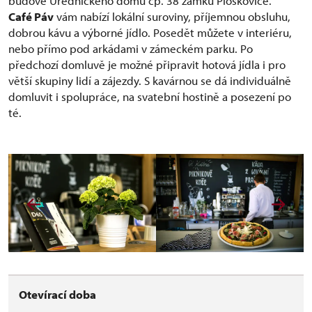
budově Úřednického domu čp. 38 zámku Ploskovice.
Café Páv
vám nabízí lokální suroviny, příjemnou obsluhu,
dobrou kávu a výborné jídlo. Posedět můžete v interiéru,
nebo přímo pod arkádami v zámeckém parku. Po
předchozí domluvě je možné připravit hotová jídla i pro
větší skupiny lidí a zájezdy. S kavárnou se dá individuálně
domluvit i spolupráce, na svatební hostině a posezení po
té.
Otevírací doba