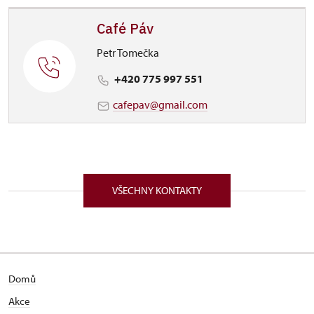
Café Páv
Petr Tomečka
+420 775 997 551
cafepav@gmail.com
VŠECHNY KONTAKTY
Domů
Akce