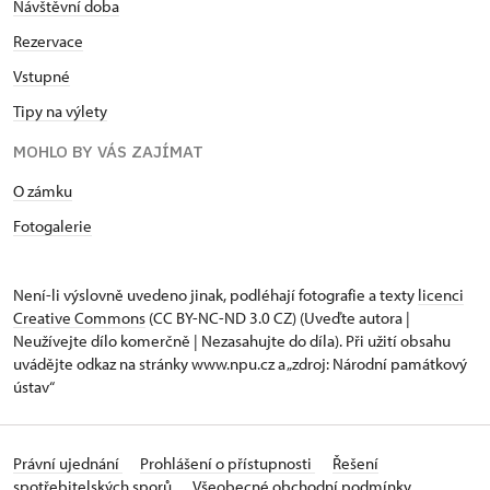
Návštěvní doba
Rezervace
Vstupné
Tipy na výlety
MOHLO BY VÁS ZAJÍMAT
O zámku
Fotogalerie
Není-li výslovně uvedeno jinak, podléhají fotografie a texty
licenci
Creative Commons
(CC BY-NC-ND 3.0 CZ) (Uveďte autora |
Neužívejte dílo komerčně | Nezasahujte do díla). Při užití obsahu
uvádějte odkaz na stránky www.npu.cz a „zdroj: Národní památkový
ústav“
Právní ujednání
Prohlášení o přístupnosti
Řešení
spotřebitelských sporů
Všeobecné obchodní podmínky