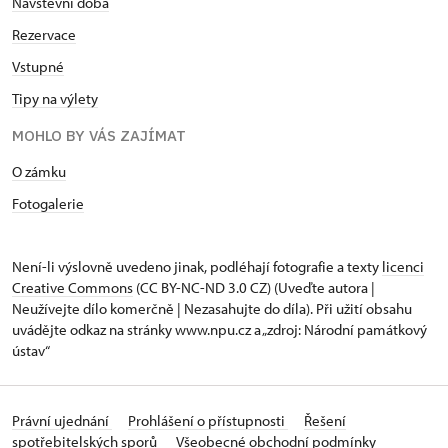
Návštěvní doba
Rezervace
Vstupné
Tipy na výlety
MOHLO BY VÁS ZAJÍMAT
O zámku
Fotogalerie
Není-li výslovně uvedeno jinak, podléhají fotografie a texty
licenci
Creative Commons
(CC BY-NC-ND 3.0 CZ) (Uveďte autora |
Neužívejte dílo komerčně | Nezasahujte do díla). Při užití obsahu
uvádějte odkaz na stránky www.npu.cz a „zdroj: Národní památkový
ústav“
Právní ujednání
Prohlášení o přístupnosti
Řešení
spotřebitelských sporů
Všeobecné obchodní podmínky