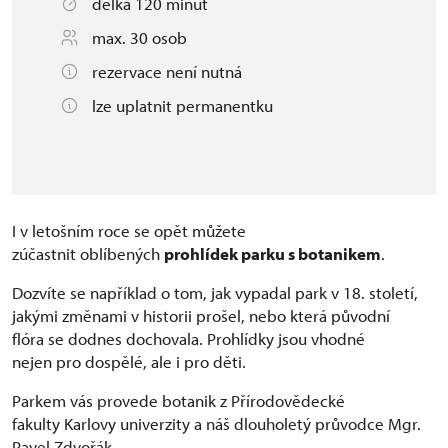
délka 120 minut
max. 30 osob
rezervace není nutná
lze uplatnit permanentku
I v letošním roce se opět můžete
zúčastnit oblíbených
prohlídek parku s botanikem
.
Dozvíte se například o tom, jak vypadal park v 18. století,
jakými změnami v historii prošel, nebo která původní
flóra se dodnes dochovala. Prohlídky jsou vhodné
nejen pro dospělé, ale i pro děti.
Parkem vás provede botanik z Přírodovědecké
fakulty Karlovy univerzity a náš dlouholetý průvodce Mgr.
Pavel Zdvořák.