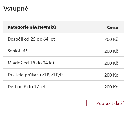
Vstupné
Kategorie návštěvníků
Cena
Dospělí od 25 do 64 let
200 Kč
Senioři 65+
200 Kč
Mládež od 18 do 24 let
200 Kč
Držitelé průkazu ZTP, ZTP/P
200 Kč
Děti od 6 do 17 let
200 Kč
Děti do 5 let
zdarma
Zobrazit další
Průvodce držitele průkazu ZTP/P
zdarma
Pedagogický dozor (pro školní skupiny 1
zdarma